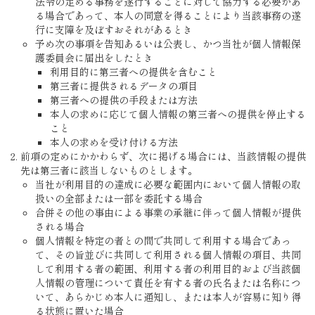
法令の定める事務を遂行することに対して協力する必要があ
る場合であって、本人の同意を得ることにより当該事務の遂
行に支障を及ぼすおそれがあるとき
予め次の事項を告知あるいは公表し、かつ当社が個人情報保
護委員会に届出をしたとき
利用目的に第三者への提供を含むこと
第三者に提供されるデータの項目
第三者への提供の手段または方法
本人の求めに応じて個人情報の第三者への提供を停止する
こと
本人の求めを受け付ける方法
前項の定めにかかわらず、次に掲げる場合には、当該情報の提供
先は第三者に該当しないものとします。
当社が利用目的の達成に必要な範囲内において個人情報の取
扱いの全部または一部を委託する場合
合併その他の事由による事業の承継に伴って個人情報が提供
される場合
個人情報を特定の者との間で共同して利用する場合であっ
て、その旨並びに共同して利用される個人情報の項目、共同
して利用する者の範囲、利用する者の利用目的および当該個
人情報の管理について責任を有する者の氏名または名称につ
いて、あらかじめ本人に通知し、または本人が容易に知り得
る状態に置いた場合