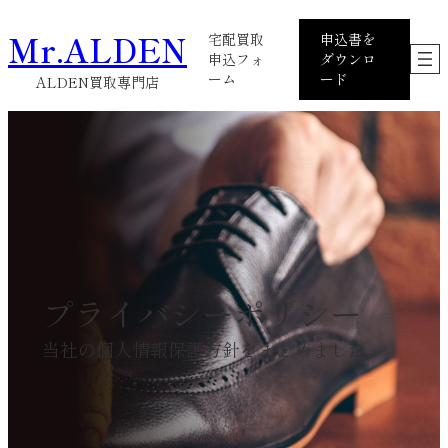
内
グ
グ
Mr.ALDEN
容
宅配買取
申込書を
ル
ル
を
申込フォ
ダウンロ
ー
ー
ス
ーム
ード
ALDEN買取専門店
プ
プ
キ
リ
リ
ッ
ン
ン
プ
ク
ク
プライバシーポリシー
当社の個人情報保護方針をまとめました。